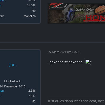
e
41.448
69
cht
Männlich
25. März 2024 um 07:25
..gekonnt ist gekonnt...
Jan
Mitglied seit:
14. Dezember 2015
nen
2.546
e
2.837
Tust du es dann ist es schlecht, last
42