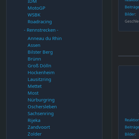
IDM
Beiträg
MotoGP
Bilder
WSBK
Roadracing
Geschle
- Rennstrecken -
Anneau du Rhin
Assen
Bilster Berg
Brünn
Groß Dölln
Hockenheim
Lausitzring
Mettet
Most
Nürburgring
Oschersleben
Sachsenring
Rijeka
Reaktio
Zandvoort
Beiträg
Zolder
Bilder