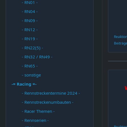
- RN01 -
- RN04 -
- RN09 -
- RN12 -
Reaktio
- RN19 -
Beiträg
- RN22(5) -
- RN32 / RN49 -
- RN65 -
- sonstige
-= Racing =-
- Rennstreckentermine 2024 -
- Rennstreckenumbauten -
- Racer Themen -
- Rennserien -
Reaktio