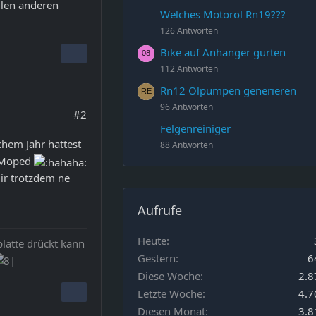
llen anderen
Welches Motoröl Rn19???
126 Antworten
Bike auf Anhänger gurten
112 Antworten
Rn12 Ölpumpen generieren
96 Antworten
#2
Felgenreiniger
chem Jahr hattest
88 Antworten
m Moped
ir trotzdem ne
Aufrufe
Heute
platte drückt kann
Gestern
6
Diese Woche
2.8
Letzte Woche
4.7
Diesen Monat
3.8