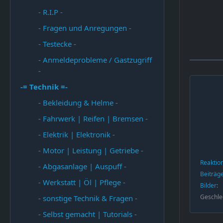
- R.I.P -
- Fragen und Anregungen -
- Testecke -
- Anmeldeprobleme / Gastzugriff
-
-= Technik =-
- Bekleidung & Helme -
- Fahrwerk | Reifen | Bremsen -
- Elektrik | Elektronik -
- Motor | Leistung | Getriebe -
Reaktio
- Abgasanlage | Auspuff -
Beiträg
- Werkstatt | Öl | Pflege -
Bilder
Geschle
- sonstige Technik & Fragen -
- Selbst gemacht | Tutorials -