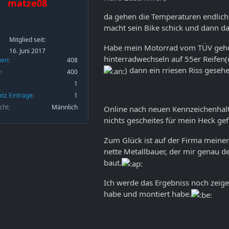
matze08
da gehen die Temperaturen endlic
macht sein Bike schick und dann da
Mitglied seit:
Habe mein Motorrad vom TÜV geho
16. Juni 2017
hinterradwechseln auf 55er Reifen(
nen
408
) dann ein rriesen Riss geseh
e
400
1
atz Einträge
1
cht
Männlich
Online nach neuen Kennzeichenhalt
nichts gescheites für mein Heck g
Zum Glück ist auf der Firma meiner
nette Metallbauer, der mir genau d
baut.
Ich werde das Ergebniss noch zeige
habe und montiert habe.