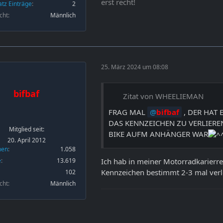
erst recht!
atz Einträge
2
cht
Männlich
25. März 2024 um 08:08
bifbaf
Zitat von WHEELIEMAN
FRAG MAL
bifbaf
, DER HAT 
DAS KENNZEICHEN ZU VERLIER
Mitglied seit:
BIKE AUFM ANHÄNGER WAR
20. April 2012
nen
1.058
Ich hab in meiner Motorradkarierr
e
13.619
Kennzeichen bestimmt 2-3 mal ver
102
cht
Männlich