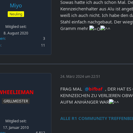
Sowas hatte ich auch schon Mal. De
Miyo
Kennzeichenhalter aus Alu ist ang
Neuling
weiß ich auch nicht. Ich habe den 
Stahl einfach nachgebaut. Der wiegt
Mitglied seit:
Gramm mehr
8. August 2020
nen
3
e
11
24. März 2024 um 22:51
FRAG MAL
bifbaf
, DER HAT ES
WHEELIEMAN
KENNZEICHEN ZU VERLIEREN OBW
GRILLMEISTER
AUFM ANHÄNGER WAR
ALLE R1 COMMUNITY TREFFENBI
Mitglied seit:
17. Januar 2010
nen
6.812