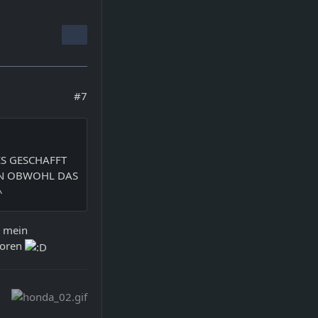
#7
ES GESCHAFFT
EN OBWOHL DAS
e mein
loren