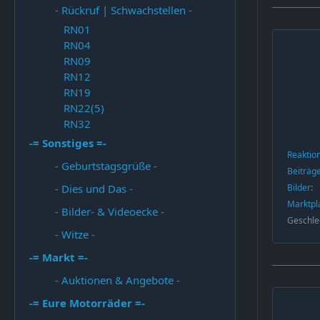
- Rückruf | Schwachstellen -
RN01
RN04
RN09
RN12
RN19
RN22(5)
RN32
-= Sonstiges =-
Reaktio
- Geburtstagsgrüße -
Beiträg
Bilder
- Dies und Das -
Marktpl
- Bilder- & Videoecke -
Geschle
- Witze -
-= Markt =-
- Auktionen & Angebote -
-= Eure Motorräder =-