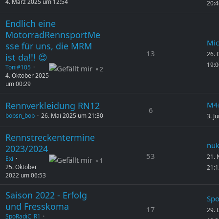
4. März 2025 um 12:54
20:4
Endlich eine
MotorradRennsportMe
Mi
sse für uns, die MRM
13
26. 
ist da!!! 😍
19:0
Toni#105
2
4. Oktober 2025
um 00:29
Rennverkleidung RN12
M4
6
bobsn_bob
26. Mai 2025 um 21:30
3. J
Rennstreckentermine
nu
2023/2024
53
21.
Exi
1
25. Oktober
21:1
2022 um 06:53
Saison 2022 - Erfolg
Spo
und Fresskoma
17
29.
SpoRadiC_R1