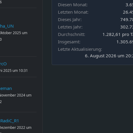
6
Diesen Monat
3.6
Letzten Monat
26.4
Dieses Jahr
749.7
cha_UN
Letztes Jahr
302.7
Oktober 2025 um
Durchschnitt
1.282,61 pro 
0
Insgesamt
1.305.6
Letzte Aktualisierung
6. August 2026 um 20:
rcO
uni 2025 um 10:31
keman
 November 2024 um
2
RadiC_R1
 Dezember 2022 um