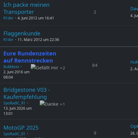
Ich packe meinen
Dav
Transporter
2
4. J
R1der
4. Juni 2012 um 16:41
Flaggenkunde
R1der
11. März 2012 um 22:36
Eure Rundenzeiten
auf Rennstrecken
nu
84
Bubblexx
2
2. A
2. Juni 2016 um
08:04
Bridgestone V03 -
Kaufempfehlung
SpoRadiC_R1
1
13. Juni 2026 um
13:01
Op
MotoGP 2025
9
26. 
SpoRadiC_R1