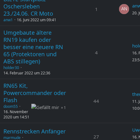
Oschersleben
an
1
23./24.06. CR Moto
20. 
anw1
16. Juni 2022 um 09:41
Umgebaute ältere
RN19 kaufen oder
hol
besser eine neuere RN
4
16. 
65 (Protektoren und
23:5
ABS stillegen)
holder30
14. Februar 2022 um 22:36
RN65 Kit,
Powercommander oder
the
Flash
44
11. 
doom55
1
10:0
16. November
2020 um 14:51
Uw
Rennstrecken Anfänger
27
16.
marmude