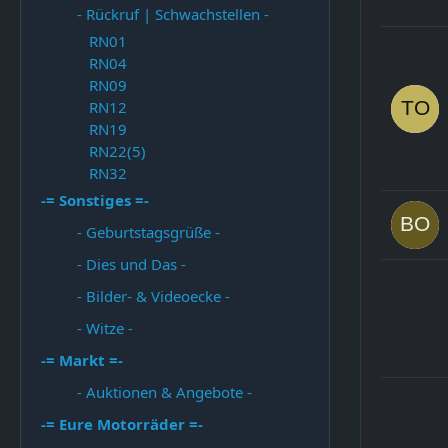
- Rückruf | Schwachstellen -
RN01
RN04
RN09
RN12
RN19
RN22(5)
RN32
-= Sonstiges =-
- Geburtstagsgrüße -
- Dies und Das -
- Bilder- & Videoecke -
- Witze -
-= Markt =-
- Auktionen & Angebote -
-= Eure Motorräder =-