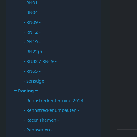
- RN01 -
- RN04 -
- RN09 -
- RN12 -
- RN19 -
- RN22(5) -
- RN32 / RN49 -
- RN65 -
- sonstige
-= Racing =-
- Rennstreckentermine 2024 -
- Rennstreckenumbauten -
- Racer Themen -
- Rennserien -