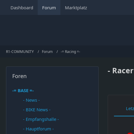
Dashboard
Forum
Marktplatz
R1-COMMUNITY
Forum
-= Racing =-
- Race
Foren
-= BASE =-
- News -
Let
- BIKE News -
- Empfangshalle -
- Hauptforum -