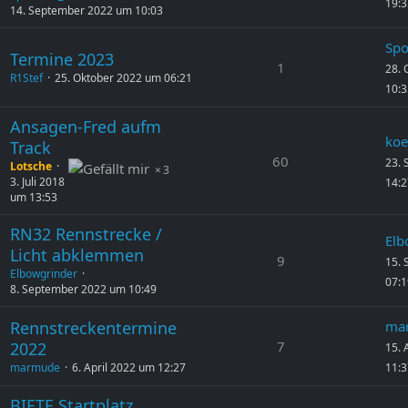
19:3
14. September 2022 um 10:03
Spo
Termine 2023
1
28. 
R1Stef
25. Oktober 2022 um 06:21
10:3
Ansagen-Fred aufm
koe
Track
60
23.
Lotsche
3
3. Juli 2018
14:2
um 13:53
RN32 Rennstrecke /
Elb
Licht abklemmen
9
15.
Elbowgrinder
07:1
8. September 2022 um 10:49
Rennstreckentermine
ma
7
2022
15. 
marmude
6. April 2022 um 12:27
11:3
BIETE Startplatz