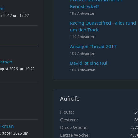
Rennstrecke!?
id
195 Antworten
uni 2012 um 17:02
Racing Quasselfred - alles rund
um den Track
119 Antworten
Ansagen Thread 2017
109 Antworten
keman
David ist eine Null
ugust 2026 um 19:23
108 Antworten
Aufrufe
Heute
5
Gestern
8
tikman
Diese Woche
2.7
Oktober 2025 um
Letzte Woche
4.7