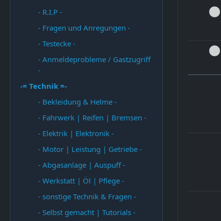
- R.I.P -
- Fragen und Anregungen -
- Testecke -
- Anmeldeprobleme / Gastzugriff
-
-= Technik =-
- Bekleidung & Helme -
- Fahrwerk | Reifen | Bremsen -
- Elektrik | Elektronik -
- Motor | Leistung | Getriebe -
- Abgasanlage | Auspuff -
- Werkstatt | Öl | Pflege -
- sonstige Technik & Fragen -
- Selbst gemacht | Tutorials -