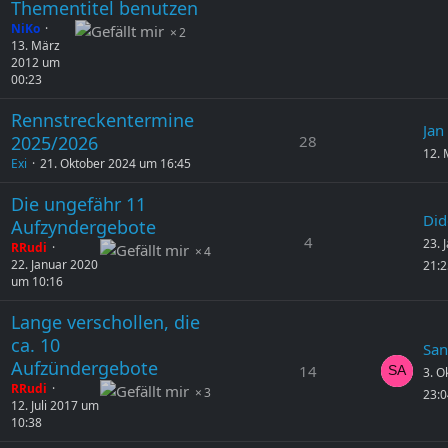
Thementitel benutzen
NiKo
2
13. März
2012 um
00:23
Rennstreckentermine
Jan
28
2025/2026
12. 
Exi
21. Oktober 2024 um 16:45
Die ungefähr 11
Did
Aufzyndergebote
4
23. 
RRudi
4
22. Januar 2020
21:2
um 10:16
Lange verschollen, die
ca. 10
Sa
Aufzündergebote
14
3. O
RRudi
3
23:0
12. Juli 2017 um
10:38