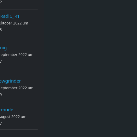
5
RadiC_R1
Oktober 2022 um
5
nig
 September 2022 um
7
owgrinder
 September 2022 um
9
rmude
August 2022 um
7