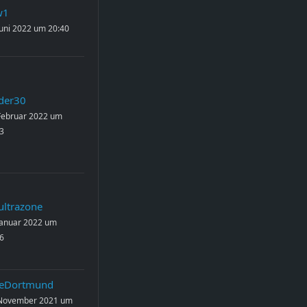
w1
Juni 2022 um 20:40
der30
Februar 2022 um
3
ultrazone
Januar 2022 um
6
eDortmund
 November 2021 um