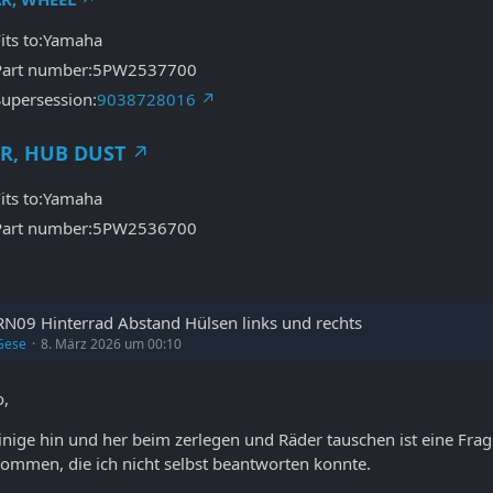
Fits to:Yamaha
Part number:5PW2537700
Supersession:
9038728016
R, HUB DUST
Fits to:Yamaha
Part number:5PW2536700
RN09 Hinterrad Abstand Hülsen links und rechts
Gese
8. März 2026 um 00:10
o,
inige hin und her beim zerlegen und Räder tauschen ist eine Frag
ommen, die ich nicht selbst beantworten konnte.