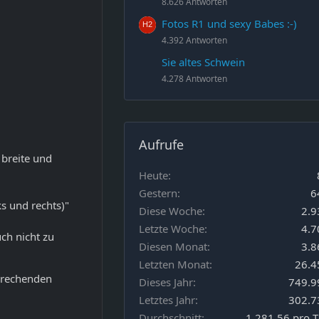
8.626 Antworten
Fotos R1 und sexy Babes :-)
4.392 Antworten
Sie altes Schwein
4.278 Antworten
Aufrufe
 breite und
Heute
Gestern
6
ks und rechts)"
Diese Woche
2.9
Letzte Woche
4.7
ch nicht zu
Diesen Monat
3.8
Letzten Monat
26.4
prechenden
Dieses Jahr
749.9
Letztes Jahr
302.7
Durchschnitt
1.281,56 pro 