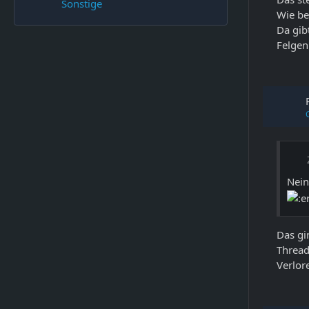
Sonstige
Wie be
Da gib
Felgen
Nein
Das gi
Thread
Verlor