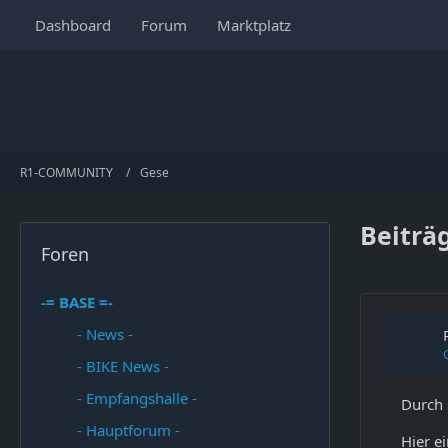
Dashboard
Forum
Marktplatz
R1-COMMUNITY
Gese
Beiträ
Foren
-= BASE =-
- News -
- BIKE News -
- Empfangshalle -
Durch 
- Hauptforum -
Hier e