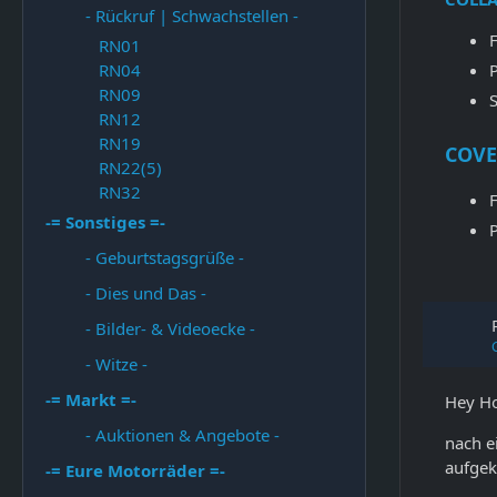
- Rückruf | Schwachstellen -
RN01
RN04
RN09
RN12
RN19
COVE
RN22(5)
RN32
-= Sonstiges =-
- Geburtstagsgrüße -
- Dies und Das -
- Bilder- & Videoecke -
- Witze -
-= Markt =-
Hey H
- Auktionen & Angebote -
nach e
aufgek
-= Eure Motorräder =-