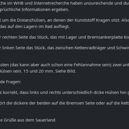
che im WHB und Internetrecherche haben unzureichende und dur
prüchliche Informationen ergeben.
t um die Distanzhülsen, an denen der Kunststoff Kragen sitzt. Also
 das auf den Lagern im Rad aufliegt.
r rechten Seite das Stück, das mit Lager und Bremsankerplatte Ko
r linken Seite das Stück, das zwischen Kettenradträger und Schw
sten (das kann aber auch schon eine Fehlannahme sein) zwei unt
Hülsen sein. 15 und 20 mm. Siehe Bild.
de Fragen:
 es korrekt, dass links und rechts unterschiedlich dicke Hülsen hin
ört die dickere der beiden auf die Bremsen Seite oder auf die Ket
e Grüße aus dem Sauerland