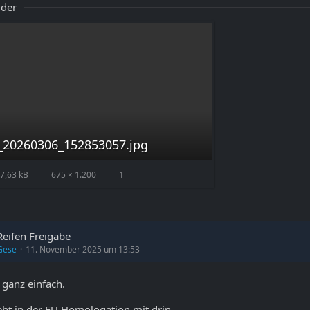
lder
_20260306_152853057.jpg
7,63 kB
675 × 1.200
1
Reifen Freigabe
Gese
11. November 2025 um 13:53
 ganz einfach.
eht in der EU Homologation mit drin.