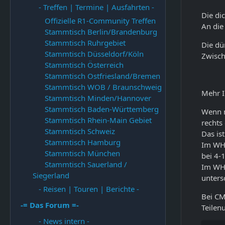
- Treffen | Termine | Ausfahrten -
Die di
Offizielle R1-Community Treffen
An die
Stammtisch Berlin/Brandenburg
Stammtisch Ruhrgebiet
Die dü
Stammtisch Düsseldorf/Köln
Zwisch
Stammtisch Österreich
Stammtisch Ostfriesland/Bremen
Stammtisch WOB / Braunschweig
Mehr I
Stammtisch Minden/Hannover
Stammtisch Baden-Württemberg
Wenn m
Stammtisch Rhein-Main Gebiet
rechts
Stammtisch Schweiz
Das ist
Stammtisch Hamburg
Im WHB
Stammtisch München
bei 4-
Stammtisch Sauerland /
Im WHB
Siegerland
unters
- Reisen | Touren | Berichte -
Bei CM
-= Das Forum =-
Teile
- News intern -