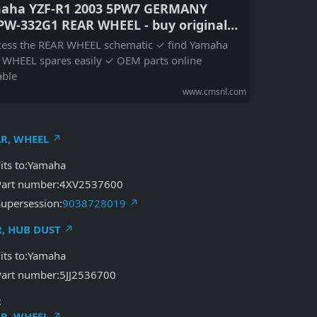
aha YZF-R1 2003 5PW7 GERMANY
PW-332G1 REAR WHEEL - buy original
R WHEEL spares online
cess the REAR WHEEL schematic ✓ find Yamaha
 WHEEL spares easily ✓ OEM parts online
able
www.cmsnl.com
R, WHEEL
Fits to:Yamaha
Part number:4XV2537600
Supersession:
9038728019
, HUB DUST
Fits to:Yamaha
Part number:5JJ2536700
:
R, WHEEL