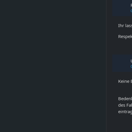
Ihr las
Respe
Keine 
Bedenk
des Fa
eintra