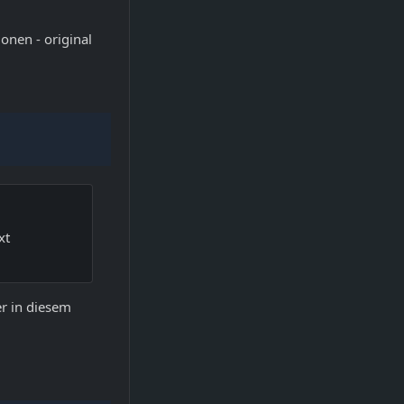
onen - original
xt
er in diesem