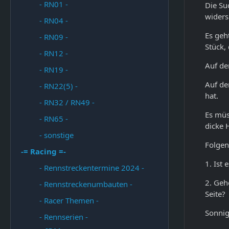
- RN01 -
Die Su
widers
- RN04 -
Es geh
- RN09 -
Stück,
- RN12 -
Auf de
- RN19 -
Auf de
- RN22(5) -
hat.
- RN32 / RN49 -
Es müs
- RN65 -
dicke 
- sonstige
Folgen
-= Racing =-
1. Ist
- Rennstreckentermine 2024 -
2. Geh
- Rennstreckenumbauten -
Seite?
- Racer Themen -
Sonnig
- Rennserien -