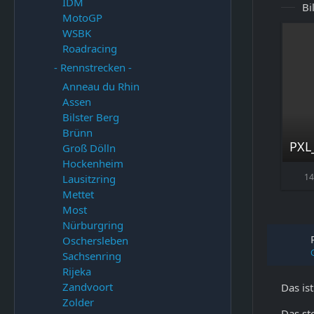
IDM
Bi
MotoGP
WSBK
Roadracing
- Rennstrecken -
Anneau du Rhin
Assen
Bilster Berg
Brünn
PXL
Groß Dölln
Hockenheim
14
Lausitzring
Mettet
Most
Nürburgring
Oschersleben
Sachsenring
Rijeka
Zandvoort
Das ist
Zolder
Das st