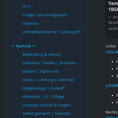
Yam
- R.I.P -
1B5
- Fragen und Anregungen -
REA
✓ ac
REAR
- Testecke -
avail
- Anmeldeprobleme / Gastzugriff
-
-= Technik =-
Links:
COLLA
- Bekleidung & Helme -
- Fahrwerk | Reifen | Bremsen -
- Elektrik | Elektronik -
- Motor | Leistung | Getriebe -
COVER
- Abgasanlage | Auspuff -
- Werkstatt | Öl | Pflege -
- sonstige Technik & Fragen -
Rechts
- Selbst gemacht | Tutorials -
COLLA