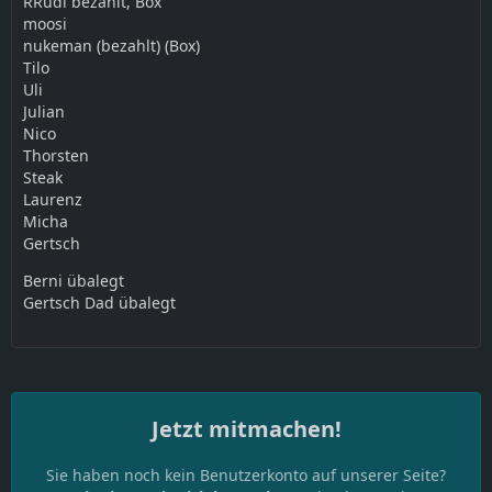
RRudi bezahlt, Box
moosi
nukeman (bezahlt) (Box)
Tilo
Uli
Julian
Nico
Thorsten
Steak
Laurenz
Micha
Gertsch
Berni übalegt
Gertsch Dad übalegt
Jetzt mitmachen!
Sie haben noch kein Benutzerkonto auf unserer Seite?