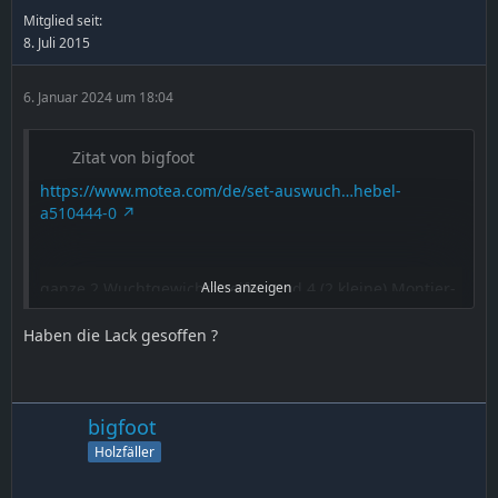
Mitglied seit:
8. Juli 2015
6. Januar 2024 um 18:04
Zitat von bigfoot
https://www.motea.com/de/set-auswuch…hebel-
a510444-0
ganze 2 Wuchtgewichtstreifen und 4 (2 kleine) Montier-
Alles anzeigen
Eisen. Ursprünglich knapp 90€. Jetzt ein Schnapper
Haben die Lack gesoffen ?
https://www.motea.com/de/reifen-mont…-40cm-
a110648-0
bigfoot
was die 2 Klebestreifen ausmachen.
Holzfäller