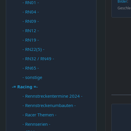
Bilder
- RN01 -
Geschle
- RN04 -
- RN09 -
- RN12 -
- RN19 -
- RN22(5) -
- RN32 / RN49 -
- RN65 -
- sonstige
-= Racing =-
- Rennstreckentermine 2024 -
- Rennstreckenumbauten -
- Racer Themen -
- Rennserien -