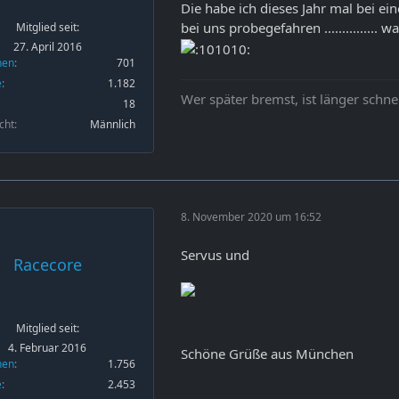
Die habe ich dieses Jahr mal bei ei
bei uns probegefahren ............... 
Mitglied seit:
27. April 2016
nen
701
e
1.182
Wer später bremst, ist länger schne
18
cht
Männlich
8. November 2020 um 16:52
Servus und
Racecore
Mitglied seit:
4. Februar 2016
Schöne Grüße aus München
nen
1.756
e
2.453