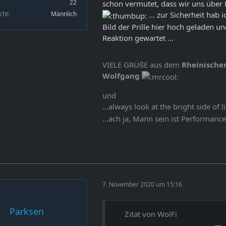
22
schon vermutet, dass wir uns übe
... zur Sicherheit hab 
cht
Männlich
Bild der Prille hier hoch geladen u
Reaktion gewartet ...
VIELE GRÜßE aus dem
Rheinische
Wolfgang
und
...always look at the bright side of l
...ach ja, Mann sein ist Performanc
7. November 2020 um 15:16
Parksen
Zitat von WolFi