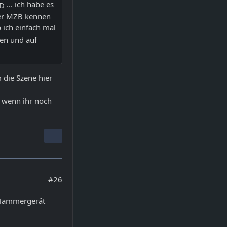
... ich habe es
ber MZB kennen
b ich einfach mal
den und auf
m die Szene hier
 wenn ihr noch
#26
n Hammergerät