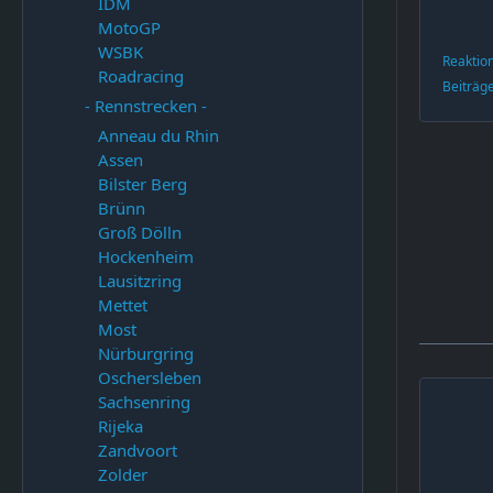
IDM
MotoGP
WSBK
Reaktio
Roadracing
Beiträg
- Rennstrecken -
Anneau du Rhin
Assen
Bilster Berg
Brünn
Groß Dölln
Hockenheim
Lausitzring
Mettet
Most
Nürburgring
Oschersleben
Sachsenring
Rijeka
Zandvoort
Zolder