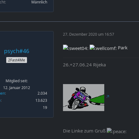
cht
Männlich
27. Dezember 2020 um 16:57
Park
psych#46
2Fast4Me
26.+27.06.24 Rijeka
Mitglied seit:
12. Januar 2012
nen
2.034
e
13.623
19
Die Linke zum Gruß