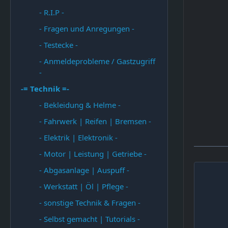
- R.I.P -
- Fragen und Anregungen -
- Testecke -
- Anmeldeprobleme / Gastzugriff
-
-= Technik =-
- Bekleidung & Helme -
- Fahrwerk | Reifen | Bremsen -
- Elektrik | Elektronik -
- Motor | Leistung | Getriebe -
- Abgasanlage | Auspuff -
- Werkstatt | Öl | Pflege -
- sonstige Technik & Fragen -
- Selbst gemacht | Tutorials -