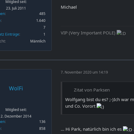
Mitglied seit:
Michael
23. Juli 2011
nen
485
e
1.640
7
VIP (Very Important POLE)
atz Einträge
1
cht
Männlich
7. November 2020 um 14:19
WolFi
Zitat von Parksen
Wolfgang bist du es? ;-)Ich war m
und Co. Vorort
Mitglied seit:
2. Dezember 2014
nen
136
... Hi Park, natürlich bin ich es
e
858