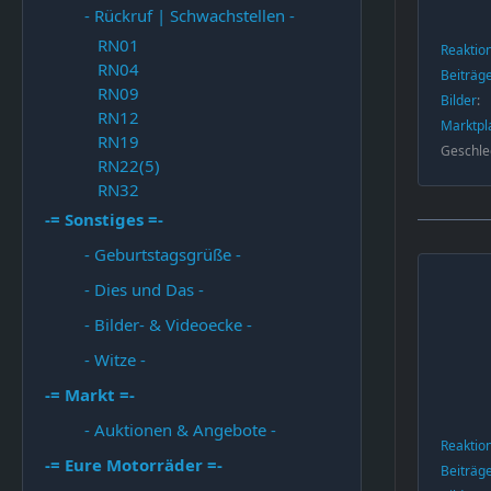
- Rückruf | Schwachstellen -
RN01
Reaktio
RN04
Beiträg
RN09
Bilder
RN12
Marktpl
RN19
Geschle
RN22(5)
RN32
-= Sonstiges =-
- Geburtstagsgrüße -
- Dies und Das -
- Bilder- & Videoecke -
- Witze -
-= Markt =-
- Auktionen & Angebote -
Reaktio
-= Eure Motorräder =-
Beiträg