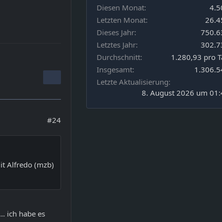
Diesen Monat
4.5
Letzten Monat
26.4
Dieses Jahr
750.6
Letztes Jahr
302.7
Durchschnitt
1.280,93 pro 
Insgesamt
1.306.5
Letzte Aktualisierung
8. August 2026 um 01:
#24
it Alfredo (mzb)
... ich habe es