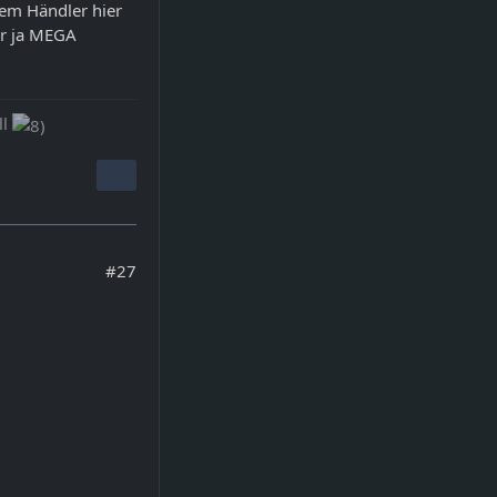
nem Händler hier
war ja MEGA
ll
#27