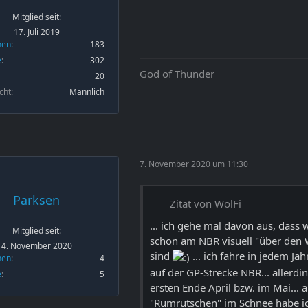
Mitglied seit:
17. Juli 2019
nen
183
e
302
God of Thunder
20
cht
Männlich
7. November 2020 um 11:30
Parksen
Zitat von WolFi
... ich gehe mal davon aus, dass 
Mitglied seit:
schon am NBR visuell "über den
4. November 2020
sind
... ich fahre in jedem Jah
nen
4
auf der GP-Strecke NBR... allerdi
e
5
ersten Ende April bzw. im Mai... a
"Rumrutschen" im Schnee habe ic