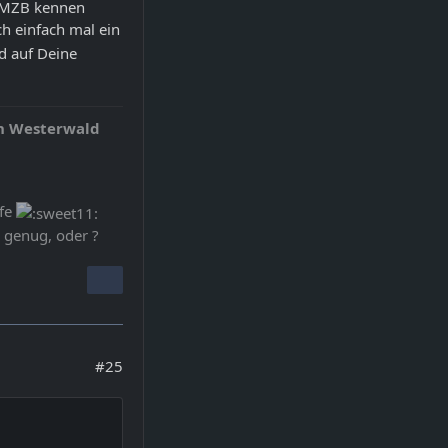
r MZB kennen
ich einfach mal ein
nd auf Deine
n Westerwald
ife
e genug, oder ?
#25