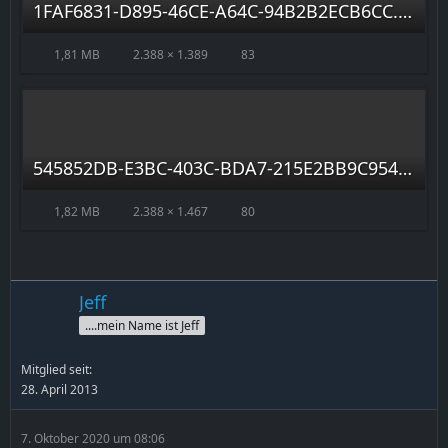
1FAF6831-D895-46CE-A64C-94B2B2ECB6CC.jpeg
1,81 MB
2.388 × 1.389
83
545852DB-E3BC-403C-BDA7-215E2BB9C954.jpeg
1,82 MB
2.388 × 1.467
80
Jeff
....mein Name ist Jeff
Mitglied seit:
28. April 2013
7. Oktober 2020 um 08:06