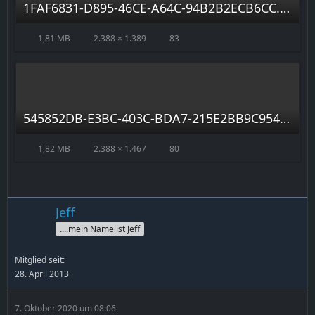
1FAF6831-D895-46CE-A64C-94B2B2ECB6CC.jpeg
1,81 MB
2.388 × 1.389
83
545852DB-E3BC-403C-BDA7-215E2BB9C954.jpeg
1,82 MB
2.388 × 1.467
80
Jeff
....mein Name ist Jeff
Mitglied seit:
28. April 2013
7. Oktober 2020 um 08:06