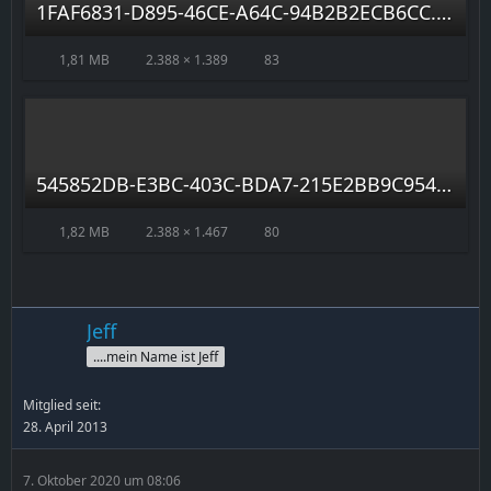
1FAF6831-D895-46CE-A64C-94B2B2ECB6CC.jpeg
1,81 MB
2.388 × 1.389
83
545852DB-E3BC-403C-BDA7-215E2BB9C954.jpeg
1,82 MB
2.388 × 1.467
80
Jeff
....mein Name ist Jeff
Mitglied seit:
28. April 2013
7. Oktober 2020 um 08:06