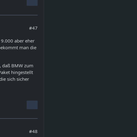
#47
19.000 aber eher
t bekommt man die
ja, daß BMW zum
aket hingestellt
ie sich sicher
#48