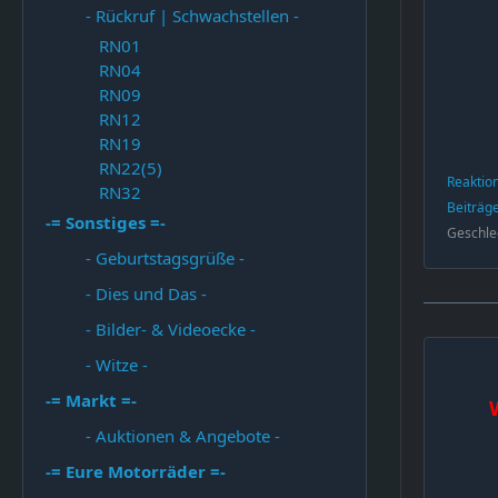
- Rückruf | Schwachstellen -
RN01
RN04
RN09
RN12
RN19
RN22(5)
Reaktio
RN32
Beiträg
-= Sonstiges =-
Geschle
- Geburtstagsgrüße -
- Dies und Das -
- Bilder- & Videoecke -
- Witze -
-= Markt =-
- Auktionen & Angebote -
-= Eure Motorräder =-