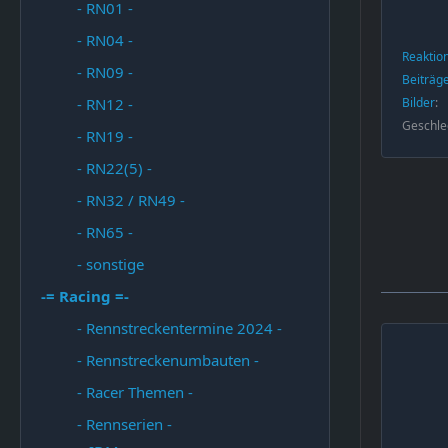
- RN01 -
- RN04 -
Reaktio
- RN09 -
Beiträg
Bilder
- RN12 -
Geschle
- RN19 -
- RN22(5) -
- RN32 / RN49 -
- RN65 -
- sonstige
-= Racing =-
- Rennstreckentermine 2024 -
- Rennstreckenumbauten -
- Racer Themen -
- Rennserien -