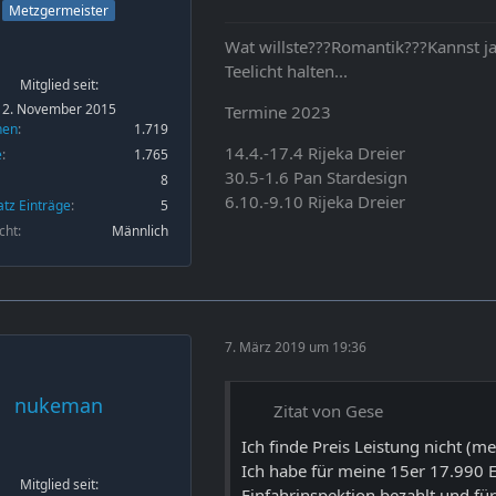
Metzgermeister
Wat willste???Romantik???Kannst ja
Teelicht halten...
Mitglied seit:
2. November 2015
Termine 2023
nen
1.719
14.4.-17.4 Rijeka Dreier
e
1.765
30.5-1.6 Pan Stardesign
8
6.10.-9.10 Rijeka Dreier
atz Einträge
5
cht
Männlich
7. März 2019 um 19:36
nukeman
Zitat von Gese
Ich finde Preis Leistung nicht (me
Ich habe für meine 15er 17.990 E
Mitglied seit:
Einfahrinspektion bezahlt und für