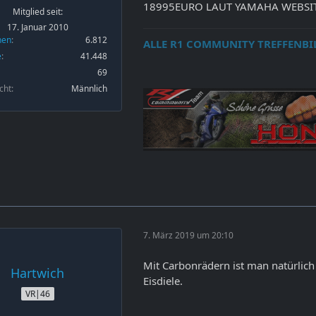
18995EURO LAUT YAMAHA WEBSIT
Mitglied seit:
17. Januar 2010
nen
6.812
ALLE R1 COMMUNITY TREFFENBI
e
41.448
69
cht
Männlich
7. März 2019 um 20:10
Mit Carbonrädern ist man natürlich
Hartwich
Eisdiele.
VR|46