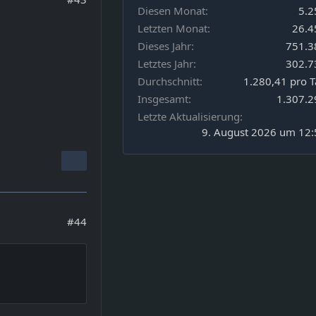
Diesen Monat
5.2
Letzten Monat
26.4
Dieses Jahr
751.3
Letztes Jahr
302.7
Durchschnitt
1.280,41 pro 
Insgesamt
1.307.2
Letzte Aktualisierung
9. August 2026 um 12:
#44