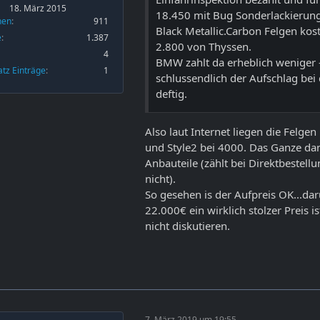
18. März 2015
18.450 mit Bug Sonderlackierung
nen
911
Black Metallic.Carbon Felgen kos
e
1.387
2.800 von Thyssen.
4
BMW zahlt da erheblich weniger - 
atz Einträge
1
schlussendlich der Aufschlag bei 
deftig.
Also laut Internet liegen die Felgen
und Style2 bei 4000. Das Ganze da
Anbauteile (zählt bei Direktbestell
nicht).
So gesehen is der Aufpreis OK...dar
22.000€ ein wirklich stolzer Preis i
nicht diskutieren.
7. März 2019 um 19:55