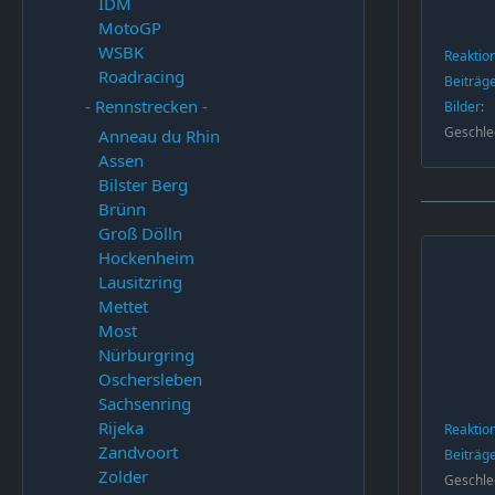
IDM
MotoGP
WSBK
Reaktio
Roadracing
Beiträg
- Rennstrecken -
Bilder
Geschle
Anneau du Rhin
Assen
Bilster Berg
Brünn
Groß Dölln
Hockenheim
Lausitzring
Mettet
Most
Nürburgring
Oschersleben
Sachsenring
Rijeka
Reaktio
Zandvoort
Beiträg
Zolder
Geschle