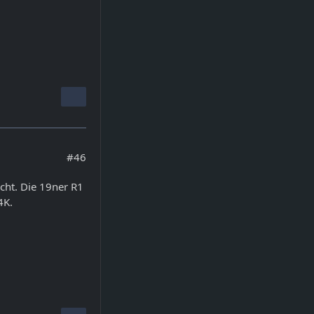
#46
cht. Die 19ner R1
4K.