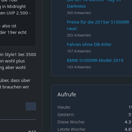
Darkness
 in Midnight
ten UVP 2.500 -
300 Antworten
Preise für die 2015er S1000RR
also ist
raus!
der 19er echt
265 Antworten
Fahren ohne DB-Killer
167 Antworten
 in Style1 bei 3500
BMW S1000RR Model 2019
nn wohl plus
ung aber wohl
143 Antworten
über, dass über
st brauchen wir
Aufrufe
Heute
1
Gestern
5
Diese Woche
4.3
Letzte Woche
4.6
#43