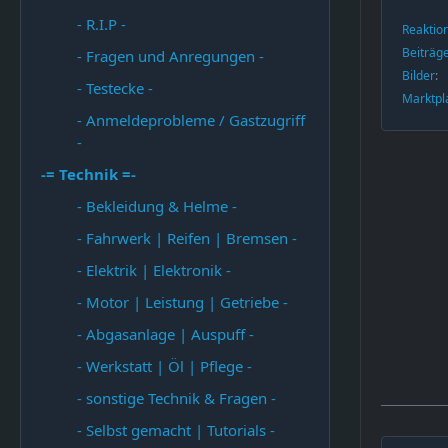
- R.I.P -
Reaktio
Beiträg
- Fragen und Anregungen -
Bilder
- Testecke -
Marktpl
- Anmeldeprobleme / Gastzugriff
-
-= Technik =-
- Bekleidung & Helme -
- Fahrwerk | Reifen | Bremsen -
- Elektrik | Elektronik -
- Motor | Leistung | Getriebe -
- Abgasanlage | Auspuff -
- Werkstatt | Öl | Pflege -
- sonstige Technik & Fragen -
- Selbst gemacht | Tutorials -